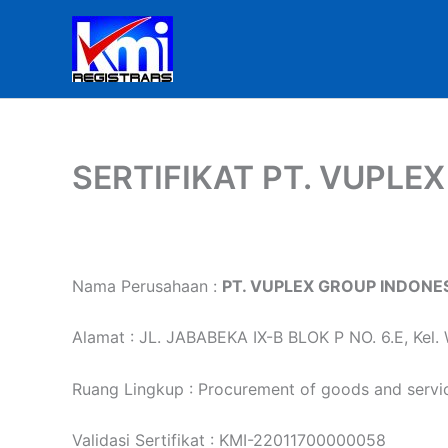
Skip
to
content
SERTIFIKAT PT. VUPLE
Nama Perusahaan :
PT. VUPLEX GROUP INDONE
Alamat : JL. JABABEKA IX-B BLOK P NO. 6.E, Kel. 
Ruang Lingkup : Procurement of goods and servi
Validasi Sertifikat : KMI-22011700000058